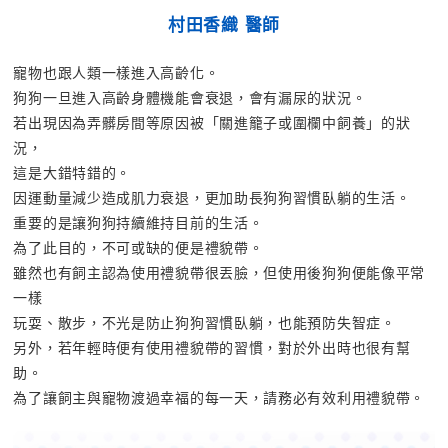
村田香織 醫師
寵物也跟人類一樣進入高齡化。
狗狗一旦進入高齡身體機能會衰退，會有漏尿的狀況。
若出現因為弄髒房間等原因被「關進籠子或圍欄中飼養」的狀
況，
這是大錯特錯的。
因運動量減少造成肌力衰退，更加助長狗狗習慣臥躺的生活。
重要的是讓狗狗持續維持目前的生活。
為了此目的，不可或缺的便是禮貌帶。
雖然也有飼主認為使用禮貌帶很丟臉，但使用後狗狗便能像平常
一樣
玩耍、散步，不光是防止狗狗習慣臥躺，也能預防失智症。
另外，若年輕時便有使用禮貌帶的習慣，對於外出時也很有幫
助。
為了讓飼主與寵物渡過幸福的每一天，請務必有效利用禮貌帶。