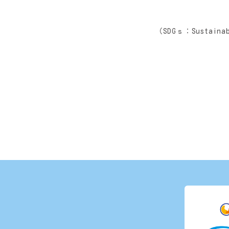
（SDGｓ：Sustain