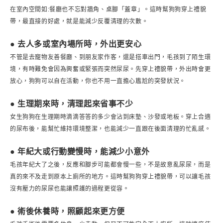
在室內空間如:餐廳也不忘對牆角、桌腳「蓋章」。這時幫狗狗穿上禮貌
帶，最直接的好處，就是能減少反覆清理的次數。
● 去人多或室內場所時，外出更安心
不管是去寵物友善餐廳、到朋友家作客，還是搭車出門，毛孩到了陌生環
境，有時難免會因為興奮或緊張而突然尿尿。先穿上禮貌帶，外出時會更
放心，狗狗可以自在活動，你也不用一直擔心尷尬的突發狀況。
● 生理期來時，清理起來省事不少
女生狗狗在生理期時滴滴答答的多少會沾到床墊、沙發或地板。穿上合適
的尿布後，能幫忙維持環境整潔，也能減少一直跟在後面清理的忙亂感。
● 年紀大或行動變慢時，能減少小意外
毛孩年紀大了之後，反應和腳步可能都會慢一些，不是故意亂尿尿，而是
真的來不及走到原本上廁所的地方。這時幫狗狗穿上禮貌帶，可以讓毛孩
沒有壓力的尿尿也能讓照護的過程更從容。
● 術後休養時，照顧起來更方便