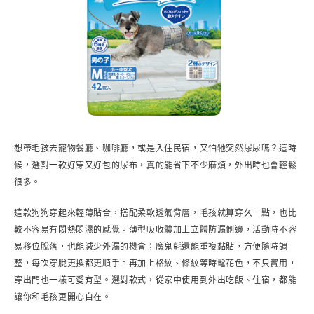
想帶毛孩去寵物餐廳、咖啡廳，或是入住民宿，又怕牠突然尿尿嗎？這時
候，選對一款好穿又好包的尿布，真的能省下不少麻煩，外出時也會輕鬆
很多。
這款狗狗穿起來輕薄貼合，搭配柔軟透氣背層，毛孩就算穿久一點，也比
較不容易有悶熱悶濕的感覺。薄型吸收體加上立體防漏側邊，活動時不容
易移位脫落，也能減少外漏的機會；魔鬼氈還能重複黏貼，方便隨時調
整，每次穿脫更換都更順手。再加上格紋、條紋等時髦花色，不只實用，
穿出門也一樣可愛有型。選對款式，從家中使用到外出吃飯、住宿，都能
讓你和毛孩更開心自在。