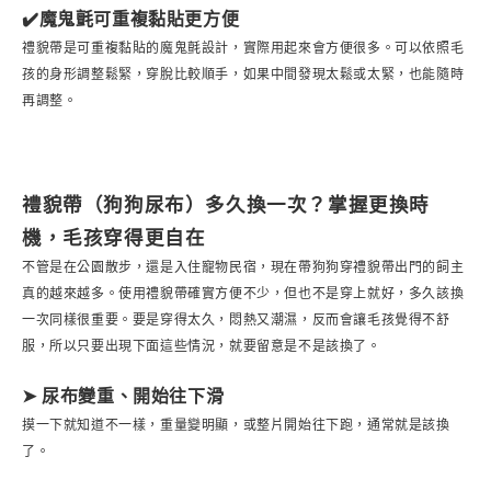
✔️魔鬼氈可重複黏貼更方便
禮貌帶是可重複黏貼的魔鬼氈設計，實際用起來會方便很多。可以依照毛
孩的身形調整鬆緊，穿脫比較順手，如果中間發現太鬆或太緊，也能隨時
再調整。
禮貌帶（狗狗尿布）多久換一次？掌握更換時
機，毛孩穿得更自在
不管是在公園散步，還是入住寵物民宿，現在帶狗狗穿禮貌帶出門的飼主
真的越來越多。使用禮貌帶確實方便不少，但也不是穿上就好，多久該換
一次同樣很重要。要是穿得太久，悶熱又潮濕，反而會讓毛孩覺得不舒
服，所以只要出現下面這些情況，就要留意是不是該換了。
➤ 尿布變重、開始往下滑
摸一下就知道不一樣，重量變明顯，或整片開始往下跑，通常就是該換
了。