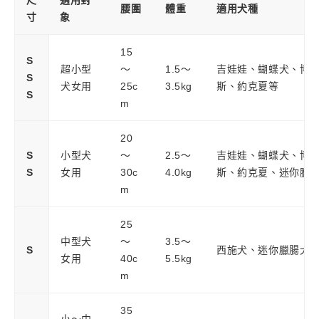
腰圍
體重
適用犬種
寸
象
15
S
超小型
～
1.5～
吉娃娃、蝴蝶犬、博
S
犬女用
25c
3.5kg
斯、約克夏等
S
m
20
S
小型犬
～
2.5～
吉娃娃、蝴蝶犬、博
S
女用
30c
4.0kg
斯、約克夏、迷你臘
m
25
中型犬
～
3.5～
S
西施犬、迷你臘腸犬
女用
40c
5.5kg
m
35
小～中