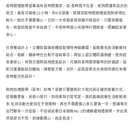
長時間禮貌帶是專為有長時間需求，如:長時間不在家、老狗照護等設計的
款式，最長可吸收12小時、約4次尿量，就算回家時間稍晚或狗狗穿得比
較久一點也不需要擔心。它的一大亮點是尿濕顯示條設計，只要背層變
色，就能知道差不多該換了，不用時時提心吊隨時打開檢查，照顧起來更
省心。
在穿著設計上，立體剪裁吸收體搭配彈性伸縮腰圍，能隨著毛孩活動維持
貼合，跑跳、翻身時也比較不容易移位；再加上超立體防漏側邊，使用起
來更安心。材質方面則採用透氣設計，可維持長時間穿戴時的舒適感，搭
配可重複黏貼的腰貼，調整更方便。另外，這款是男女共用款同樣也有兩
款時髦花色設計。
狗狗包禮貌帶（尿布）好嗎？其實只要選對尺寸款式和正確的穿戴方式，
從餐廳聚會、民宿小旅行，到搭車與日常宅家，真的能讓飼養生活輕鬆很
多,毛孩活動也更自在不受限制，再也不需要擔心多久要換一次。想讓每次
出門都多一分從容，不妨試試看日本銷售No.1的嬌聯寵物禮貌帶，外出突
然尿尿也不慌，到哪都開心，說走就走！