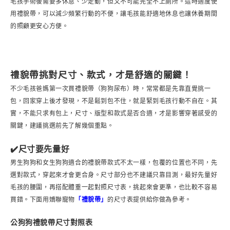
毛孩手術後需要多休息、少走動，但又不可能完全不上廁所。這時適度使
用禮貌帶，可以減少頻繁行動的不便，讓毛孩能舒適地休息也讓休養期間
的照顧更安心方便。
禮貌帶挑對尺寸、款式，才是舒適的關鍵！
不少毛孩爸媽第一次買禮貌帶（狗狗尿布）時，常常都是先靠直覺挑一
包，回家穿上後才發現，不是鬆到包不住，就是緊到毛孩行動不自在。其
實，不能只求有包上，尺寸、版型和款式是否合適，才是影響穿著感受的
關鍵，建議挑選前先了解幾個重點。
✔️尺寸要先量好
男生狗狗和女生狗狗適合的禮貌帶款式不太一樣，包覆的位置也不同，先
選對款式，穿起來才會更合身。尺寸部分也不建議只靠目測，最好先量好
毛孩的腰圍，再搭配體重一起對照尺寸表，挑起來會更準，也比較不容易
買錯。下面用嬌聯寵物
「禮貌帶」
的尺寸表提供給你做為參考。
公狗狗禮貌帶尺寸對照表