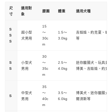
尺
適用對
腰圍
體重
適用犬種
寸
象
15
S
超小型
～
1.5～
吉娃娃、約克夏、蝴
S
犬男用
30c
3.0kg
等
S
m
30
S
小型犬
～
2.5～
迷你臘腸犬、玩具貴
S
男用
35c
4.0kg
博美、吉娃娃、約克
m
35
中型犬
～
3.5～
博美犬、迷你臘腸犬
S
男用
40c
6.0kg
爾濟斯等
m