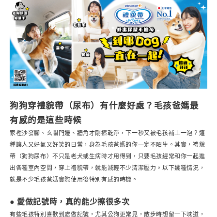
狗狗穿禮貌帶（尿布）有什麼好處？毛孩爸媽最
有感的是這些時候
家裡沙發腳、玄關門邊、牆角才剛擦乾淨，下一秒又被毛孩補上一泡？這
種讓人又好氣又好笑的日常，身為毛孩爸媽的你一定不陌生。其實，禮貌
帶（狗狗尿布）不只是老犬或生病時才用得到，只要毛孩經常和你一起進
出各種室內空間，穿上禮貌帶，就能減輕不少清潔壓力。以下幾種情況，
就是不少毛孩爸媽實際使用後特別有感的時機。
● 愛做記號時，真的能少擦很多次
有些毛孩特別喜歡到處做記號，尤其公狗更常見，散步時想留一下味道，