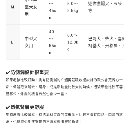
～
5.0～
迷你臘腸犬、豆柴、
M
型犬女
45c
8.5kg
等
用
m
40
8.0～
中型犬
～
巴哥犬、柴犬、喜樂
L
12.0k
女用
55c
柯基犬、米格魯、法
g
m
✔️防側漏設計很重要
如果毛孩比較好動，挑有防側漏的立體剪裁吸收體設計的款式會更省心一
點。像是跑來跑去、翻身，或是活動量比較大的時候，禮貌帶也比較不容
易移位，外漏的機會自然也會少一些。
✔️透氣背層更舒服
狗狗皮膚比較敏感，有透氣材質真的差很多。比較不會有悶熱、悶濕的狀
況，也能減少毛孩穿戴的不適感與肌膚的負擔。