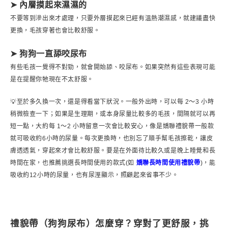
➤ 內層摸起來濕濕的
不要等到滲出來才處理，只要外層摸起來已經有溫熱潮濕感，就建議盡快
更換，毛孩穿著也會比較舒服。
➤ 狗狗一直舔咬尿布
有些毛孩一覺得不對勁，就會開始舔、咬尿布。如果突然有這些表現可能
是在提醒你牠現在不太舒服。
💡至於多久換一次，還是得看當下狀況。一般外出時，可以每 2～3 小時
稍微檢查一下；如果是生理期，或本身尿量比較多的毛孩，間隔就可以再
短一點，大約每 1～2 小時留意一次會比較安心，像是嬌聯禮貌帶一般款
就可吸收約6小時的尿量。每次更換時，也別忘了順手幫毛孩擦乾，讓皮
膚透透氣，穿起來才會比較舒服。要是在外面待比較久或是晚上睡覺和長
時間在家，也推薦挑選長時間使用的款式(如
嬌聯長時間使用禮貌帶
)，能
吸收約12小時的尿量，也有尿溼顯示，照顧起來省事不少。
禮貌帶（狗狗尿布）怎麼穿？穿對了更舒服，挑