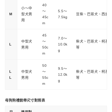
40
小～中
～
5.5～
M
型犬男
豆柴、巴哥犬、西施
45c
7.5kg
用
m
45
7.0～
中型犬
～
柴犬、巴哥犬、柯基
L
10.0k
男用
50c
等
g
m
50
9.5～
L
中型犬
～
柴犬、巴哥犬、柯基
12.0k
L
男用
55c
等
g
m
母狗狗禮貌帶尺寸對照表
尺
適用對