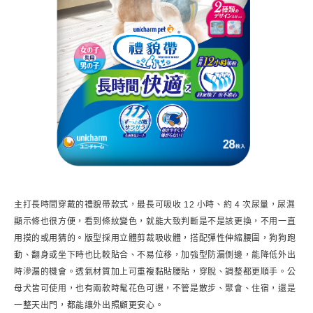
主打長時間穿戴的禮貌帶款式，最長可吸收 12 小時、約 4 次尿量，尿濕
顯示條也很方便，看到條紋變色，就能大致判斷是不是該更換，不用一直
用摸的或用猜的。版型採用立體剪裁吸收體，搭配彈性伸縮腰圍，狗狗跑
動、翻身或坐下時也比較貼合、不易位移，加強型防漏側邊，能降低外出
時滲漏的機會。透氣材質加上可重複黏貼腰貼，穿脫、調整都更順手。公
母犬皆可使用，也有兩款時髦花色可選，不管是散步、聚會、住宿，還是
一整天出門，都能讓外出照顧更安心。