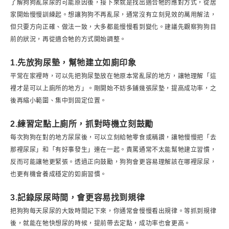
了解狗狗亂尿尿的可能原因後，接下來就是找出適合牠的應對方式，從居
家開始慢慢訓練起。想讓狗狗不再亂尿，通常沒有立刻見效的萬用解法，
但只要方向正確、做法一致，大多都能慢慢看到變化。建議先觀察狗狗目
前的狀況，再從適合牠的方式開始調整。
1.先放狗尿墊，幫牠建立如廁印象
平常在家裡時，可以先把狗尿墊放在牠原本常亂尿的地方，讓牠理解「這
裡才是可以上廁所的地方」。剛開始不妨多鋪幾張尿墊，提高成功率，之
後再縮小範圍、集中到固定位置。
2.練習定點上廁所，抓對時機立刻鼓勵
每次狗狗在對的地方尿尿後，可以立刻給牠零食或稱讚，讓牠慢慢把「去
那裡尿尿」和「有好事發生」連在一起。責罵通常不太能幫牠建立習慣，
反而可能讓牠更緊張。透過正向鼓勵，狗狗會更容易理解該在哪裡尿尿，
也更有機會養成穩定的如廁習慣。
3.記錄尿尿時間，會更容易找到規律
把狗狗每天尿尿的大致時間記下來，你通常會慢慢看出規律。等抓到規律
後，就能在牠快想尿的時候，提前帶去定點，成功率也會更高。