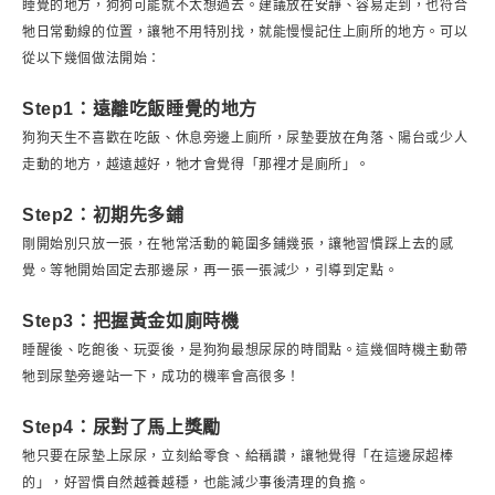
睡覺的地方，狗狗可能就不太想過去。建議放在安靜、容易走到，也符合
牠日常動線的位置，讓牠不用特別找，就能慢慢記住上廁所的地方。可以
從以下幾個做法開始：
Step1：遠離吃飯睡覺的地方
狗狗天生不喜歡在吃飯、休息旁邊上廁所，尿墊要放在角落、陽台或少人
走動的地方，越遠越好，牠才會覺得「那裡才是廁所」。
Step2：初期先多鋪
剛開始別只放一張，在牠常活動的範圍多鋪幾張，讓牠習慣踩上去的感
覺。等牠開始固定去那邊尿，再一張一張減少，引導到定點。
Step3：把握黃金如廁時機
睡醒後、吃飽後、玩耍後，是狗狗最想尿尿的時間點。這幾個時機主動帶
牠到尿墊旁邊站一下，成功的機率會高很多！
Step4：尿對了馬上獎勵
牠只要在尿墊上尿尿，立刻給零食、給稱讚，讓牠覺得「在這邊尿超棒
的」，好習慣自然越養越穩，也能減少事後清理的負擔。