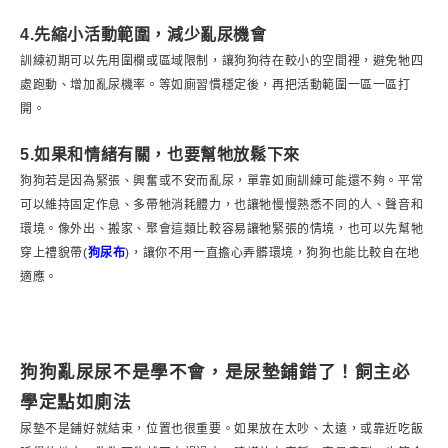
4.先縮小活動範圍，減少亂尿機會
訓練初期可以先用圍欄或區域限制，讓狗狗待在較小的空間裡，避免牠四
處跑動、增加亂尿機率。等如廁習慣穩定後，再把活動範圍一區一區打
開。
5.如果和情緒有關，也要幫牠放鬆下來
狗狗若是因為緊張、興奮或不安而亂尿，單靠如廁訓練可能還不夠。平常
可以維持固定作息、多帶牠消耗體力，也讓牠慢慢熟悉不同的人、聲音和
環境。像外出、搬家、聚會這類比較容易讓牠緊張的情境，也可以先幫牠
穿上禮貌帶(
狗尿布
)，讓你不用一直擔心弄髒環境，狗狗也能比較自在地
適應。
狗狗亂尿尿不是學不會，是尿墊鋪錯了！飼主必
學定點如廁法
尿墊不是鋪好就結束，位置也很重要。如果放在太吵、太遠，或靠近吃飯