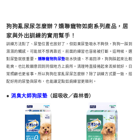
狗狗亂尿尿怎麼辦？嬌聯寵物如廁系列產品，居
家與外出訓練的實用幫手！
訓練方法對了、尿墊位置也放好了，但如果尿墊吸水不夠快，狗狗一踩到
濕濕的觸感，可能就不想再靠近，前面的練習也容易被打斷。這時候，選
對尿墊就很重要。
嬌聯寵物狗尿墊
吸水快速、不易回滲，狗狗踩起來比較
乾爽，也比較願意回到同個地方上廁所。清理時直接捲起來丟掉就好，日
常照顧也更省事。所以狗狗在家亂尿尿怎麼辦？除了訓練方式要一致，搭
配好用的尿墊與尿布，也能讓定點如廁練習更順利。
●
消臭大師狗尿墊
（超吸收／森林香）