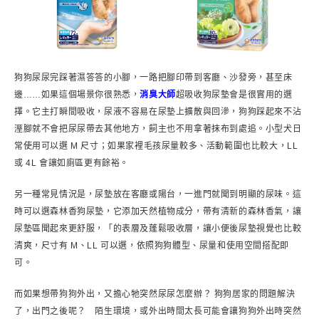
狗狗尿尿完踩著濕答答的小腳，一路把腳印帶到客廳、沙發旁，甚至床
邊……如果這個場景你很熟悉，
消臭大師
超吸收狗尿墊會是很實用的選
擇。它主打瞬間吸收，尿液不容易在尿墊上擴散與回滲，狗狗踩起來不沾
溼腳就不會把尿尿帶去其他地方，飼主也不用拿著抹布到處追。小型犬日
常使用可以選 M 尺寸；如果家裡毛孩尿量較多、活動範圍也比較大，LL
或 4L 會讓如廁區更有餘裕。
另一種常見情況是，尿墊放在客廳或陽台，一進門就聞到明顯的尿味。這
時可以選森林香狗尿墊，它添加天然植物成分，帶有清新的森林香氣，讓
尿墊區聞起來更舒服，「的表層及蓬鬆吸收層，讓小便後尿墊視覺也比較
清爽，尺寸有 M、LL 可以選，依照狗狗體型、尿量和使用空間搭配即
可。
而如果想帶狗狗外出，又擔心牠突然尿尿怎麼辦？ 狗狗居家的問題解決
了，出門之後呢？ 陌生環境，或外出時間太長可能會讓狗狗外出時突然