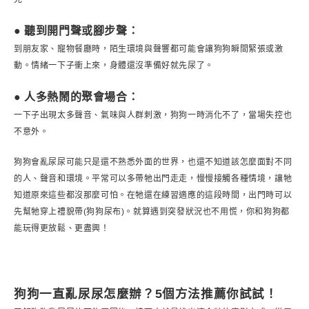
● 聽到開門聲或腳步聲：
到朋友家、寵物餐廳時，陌生環境與聲響都可能會讓狗狗瞬間緊張或激
動。情緒一下子衝上來，身體還沒準備好就先尿了。
● 人多熱鬧的聚會場合：
一下子出現太多聲音、氣味與人群刺激，狗狗一時消化不了，當場失控也
不意外。
狗狗會亂尿尿可能只是還不熟悉外面的世界，也還不知道該怎麼面對不同
的人、聲音和環境。平常可以多帶牠出門走走，慢慢接觸各種情境，讓牠
知道原來這些都沒那麼可怕。在牠還在練習適應的這段時間，出門時可以
先幫牠穿上禮貌帶(狗狗尿布)。就算遇到突發狀況也不用慌，你和狗狗都
能玩得更放鬆、更盡興！
狗狗一直亂尿尿怎麼辦？5個方法推薦你試試！