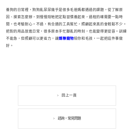
養狗的日常裡，狗狗亂尿尿幾乎是很多毛爸媽都遇過的課題，從了解原
因、摸索怎麼辦，到慢慢陪牠把定點習慣養起來，過程的確需要一點時
間，也考驗耐心。不過，有合適的工具幫忙，照顧起來真的會輕鬆不少。
把對的用品放進日常，很多原本手忙腳亂的時刻，也能變得更從容。訓練
不能急，但照顧可以更省力，讓
嬌聯寵物
陪你和毛孩，一起把這件事做
好。
回上一頁
諮詢・常見問題