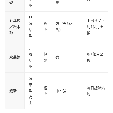
砂
臭)
型
非
針葉砂
上層換除，
凝
極
強（天然木
／松木
約1個月全
結
少
香）
砂
換
型
非
凝
極
約1個月全
水晶砂
強
結
少
換
型
凝
結
極
每日鏟除結
紙砂
型
中～強
少
塊
為
主