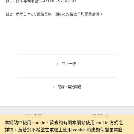
註1：日本專利字號5747140、5784258。
註2：參考日本UC實驗室以一頭8kg的貓做平均尿量計算。
回上一頁
諮詢・常見問題
網站地圖
個資保護
本網站中使用 cookie，欲查詢有關本網站使用 cookie 方式之
詳情，及若您不希望在電腦上使用 cookie 時應如何變更電腦