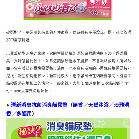
砂選對了，平常用起來真的方便很多。這系列有多種款式可選，可以依照
家中需求挑選。
以非凝結型消臭砂來說，它的材質結構如濾芯讓貓尿快速下滲，過濾尿
臭，異味殘留比較少，並且這類貓砂遇水不崩解、不會凝結成塊，所以砂
面不會有凝結的尿塊需要每天清理，也不會有崩解的小尿塊碎塊需要特別
挖找，粉塵相對也較少；顆粒比較大，也不容易卡在貓咪腳掌間，能減少
貓砂散落在地板上的情況。一般來說，大約 1 個月更換 1 次貓砂即可
(註
，每天只需要清理便便。
2)
●
清新消臭抗菌消臭貓尿墊
（
無香
／
天然沐浴／淡雅清
香
／
多貓用
）