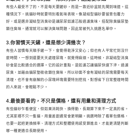
有些人最受不了的，不是每天要鏟砂，而是一靠近砂盆就先聞到味道。這
種情況下，挑貓砂時就要特別看氣味表現。像凝結型貓砂要留意包覆力
好，或是選非凝結型消臭砂是讓尿尿如濾芯般過濾臭味，搭配除臭貓尿墊
鎖住臭味，通常就可以解決臭味問題，因此常被列入挑選名單中。
3.你習慣天天鏟，還是想少清幾次？
有些人習慣每天順手鏟一下，會覺得乾淨又安心；但也有人平常忙到沒什
麼時間，一想到還要天天處理尿塊，就覺得麻煩。這時候，非凝結型消臭
砂會是比較適合的選擇。它的設計重點，是如濾芯讓貓尿快速下滲，過濾
尿臭，並藉由貓尿墊吸收鎖住臭味，所以砂面不會有凝結的尿塊需要每天
清理，也不會有崩解的小尿塊碎塊需要特別挖找，對想省下日常整理時間
的人來說，會輕鬆不少。
4.最後要看的，不只是價格，還有用量和清理方式
有些貓砂乍看便宜，但如果消耗快、換得勤，長期算下來不一定真的省。
尤其家裡不只一隻貓，用量差距通常會更明顯。挑選時除了看單包價格，
也要一起把更換頻率、清理方式和整體使用感受算進去，才能更清楚判斷
哪一種更適合長期使用。