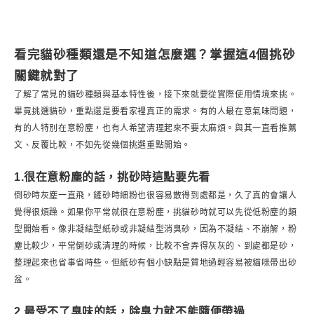
看完貓砂種類還是不知道怎麼選？掌握這4個挑砂
關鍵就對了
了解了常見的貓砂種類與基本特性後，接下來就要從實際使用情境來挑。
畢竟挑選貓砂，重點還是要看家裡真正的需求。有的人最在意氣味問題，
有的人特別在意粉塵，也有人希望清理起來不要太麻煩。與其一直看推薦
文、反覆比較，不如先從幾個挑選重點開始。
1.很在意粉塵的話，挑砂時這點要先看
倒砂時灰塵一直飛，鏟砂時細粉也很容易散得到處都是，久了真的會讓人
覺得很煩躁。如果你平常就很在意粉塵，挑貓砂時就可以先從低粉塵的類
型開始看。像非凝結型紙砂或非凝結型消臭砂，因為不凝結、不崩解，粉
塵比較少，平常倒砂或清理的時候，比較不會弄得灰灰的、到處都是砂，
整理起來也省事省時些。但紙砂有個小缺點是質地過輕容易被貓咪帶出砂
盆。
2.最受不了臭味的話，除臭力就不能隨便帶過