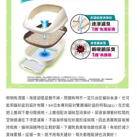
明明有清理，味道卻還是散不掉，問題有時不一定只出在貓砂本身，也可
能和貓砂盆的設計有關。b4日本專利設計雙層貓砂盆的特點
，在於能
(註1)
把上層與下層分開使用。上層搭配非凝結型消臭砂，尿液會順著砂粒間的
空隙過濾往下滲透濾臭，不容易停留在砂面形成結塊，因此表層較容易維
持乾爽，貓咪踩踏時也比較舒服。下層則負責吸收鎖住尿液，有助於減少
異味累積。這樣一來，就不用每天鏟砂，每天都輕鬆掃也消臭好！