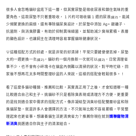
很多人會忽略貓砂盆底下這一層，但其實尿墊是吸收尿液和鎖住氣味的重
要角色。這款尿墊不只著重吸收， 1 片約可吸收貓 1 週的尿液
，能減
(註2)
少頻繁更換的麻煩，還有專除貓尿臭設計，於尿墊中添加 Ag+ 銀離子、
抗菌劑、與消臭膠囊，有助於抑制異味細菌，並幫助減少臭味累積。表層
的顯色設計，也讓飼主在清理時容易掌握貓咪健康狀況。
💡這種搭配方式的好處，就是非常的好清掃！平常只要鏟便便丟掉，尿墊
大約一週更換一次
，貓砂約一個月換新一次就可以
，日常清理省
(註2)
(註2)
事不少，也不會有小碎塊卡在貓盆內側難以清掃的狀況。對平時忙碌，回
家後不想再花太多時間整理砂盆的人來說，這樣的搭配會輕鬆很多。 !
看了這麼多貓砂種類、推薦和比較，其實真正用了之後，才會知道哪一種
比較適合自己和主子。挑貓砂不只是看除臭表現或清理方不方便，更重要
的是找到適合家中需求的搭配方式。像非凝結型消臭砂搭配雙層砂盆和除
臭貓尿墊，就是許多人會選擇的方法，不只氣味比較不容易累積，平常整
理起來也更省事。想讓養貓生活更清爽省力？推薦你現在就到
嬌聯寵物清
新消臭
挑選適合你與主子的清潔組合。