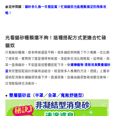
📘延伸閱讀：
貓砂多久換一次看這篇！忙碌貓奴也能輕鬆搞定的除臭攻
略！
光看貓砂種類還不夠！這種搭配方式更適合忙碌
貓奴
只看貓砂種類，很多時候還是不夠。很多貓奴明明看了不少推薦、也比較
了很多款，實際用了還是覺得有味道、清起來也沒比較輕鬆。這時候，與
其一直換貓砂，不如直接從整體搭配下手。像
嬌聯寵物 清新消臭雙層貓砂
盆
有完整搭配設計的貓用品組合，就是很多人推薦的方法，透過」上層非
凝結型消臭砂讓貓尿快速下滲，過濾尿臭，並藉由貓尿墊吸收鎖住臭味，
日常輕鬆掃也消臭好。
●
雙層貓砂盆
（
半罩
／
全罩
／
寬敞舒適型
）