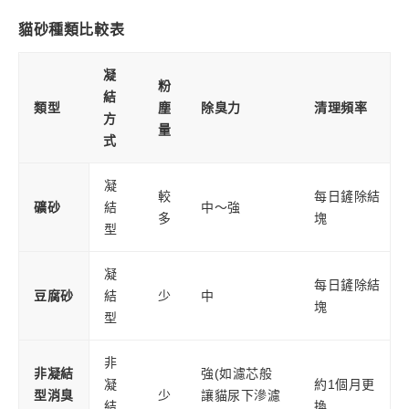
貓砂種類比較表
凝
粉
結
類型
塵
除臭力
清理頻率
方
量
式
凝
較
每日鏟除結
礦砂
結
中～強
多
塊
型
凝
每日鏟除結
豆腐砂
結
少
中
塊
型
非
非凝結
強(如濾芯般
凝
約1個月更
型消臭
少
讓貓尿下滲濾
結
換