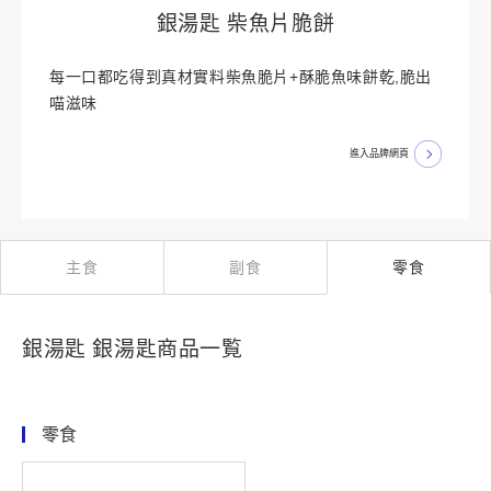
銀湯匙 柴魚片脆餅
每一口都吃得到真材實料柴魚脆片+酥脆魚味餅乾,脆出
喵滋味
進入品牌網頁
主食
副食
零食
銀湯匙 銀湯匙商品一覧
零食