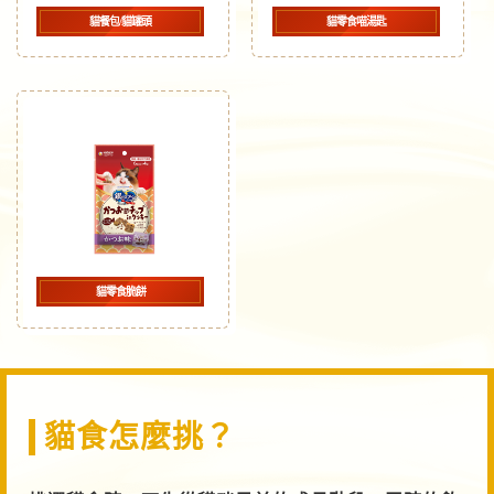
貓餐包/貓罐頭
貓零食喵湯匙
貓零食脆餅
貓食怎麼挑？