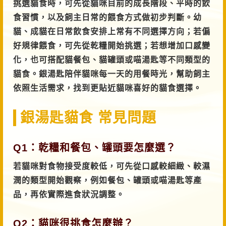
挑選貓食時，可先從貓咪目前的成長階段、平時的飲
食習慣，以及飼主日常的餵食方式做初步判斷。幼
貓、成貓在日常飲食安排上常有不同選擇方向；若偏
好規律餵食，可先從乾糧開始挑選；若想增加口感變
化，也可搭配貓餐包、貓罐頭或喵湯匙等不同類型的
貓食。銀湯匙陪伴貓咪每一天的用餐時光，幫助飼主
依照生活需求，找到更貼近貓咪喜好的貓食選擇。
銀湯匙貓食 常見問題
Q1：乾糧和餐包、罐頭要怎麼選？
若貓咪對食物接受度較低，可先從口感較細緻、較濕
潤的類型開始觀察，例如餐包、罐頭或喵湯匙等產
品，再依實際進食狀況調整。
Q2：貓咪很挑食怎麼辦？