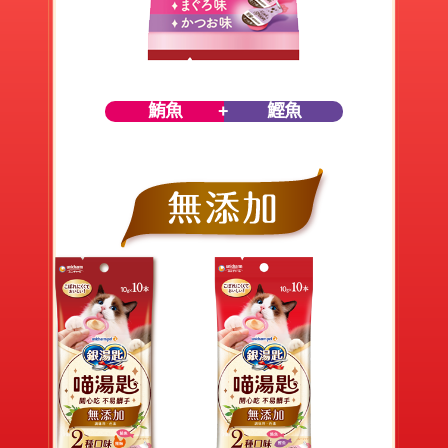
鮪魚
鰹魚