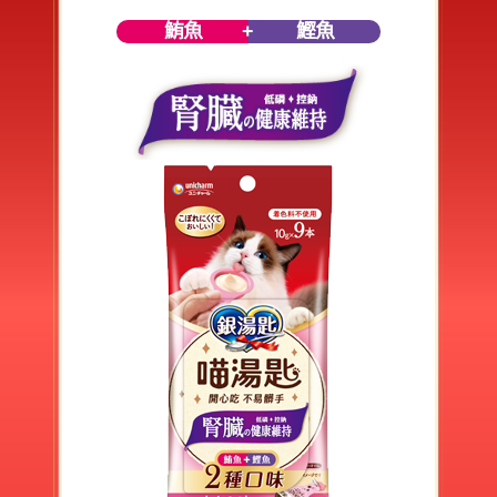
鮪魚
鰹魚