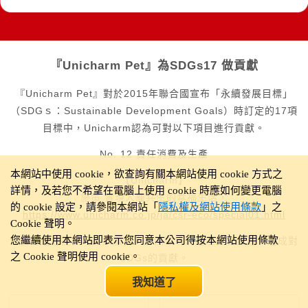
『Unicharm Pet』
為SDGs17 做貢獻
『Unicharm Pet』
對於2015年聯合國宣布「永續發展目標」
（SDGｓ：Sustainable Development Goals）時訂定的17項
目標中，Unicharm認為可對以下項目進行貢獻。
No. 12 責任消費及生產
本網站中使用 cookie，欲查詢有關本網站使用 cookie 方式之
【Unicharm】
詳情，及若您不希望在電腦上使用 cookie 時應如何變更電腦
施策 實現人寵共生的幸福生活，
的 cookie 設定，請參閱本網站「
隱私權及網站使用條款
」之
https://www.unicharm.co.jp/ja/csr-eco/special01.html
Cookie 聲明。
您繼續使用本網站即表示您同意本公司得按本網站使用條款
今後將透過提供商品與服務，
解決環境問題及社會課題，達成對
之 Cookie 聲明使用 cookie。
SDGs的貢獻。
我知道了