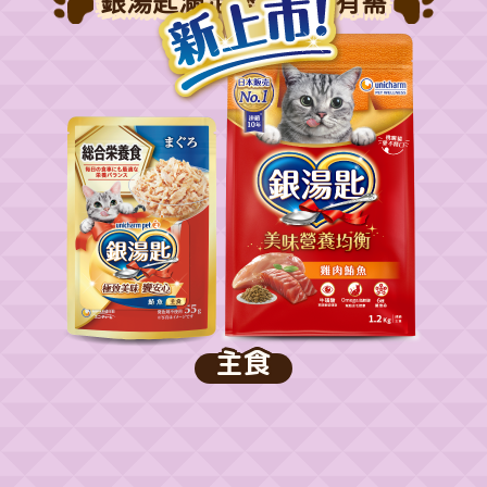
銀湯匙滿足愛貓的所有需
求
主食