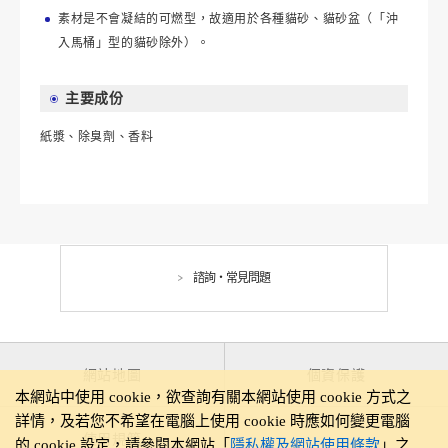
素材是不會凝結的可燃型，故適用於各種貓砂、貓砂盆（「沖
入馬桶」型的貓砂除外）。
主要成份
紙漿、除臭劑、香料
諮詢・常見問題
網站地圖
個資保護
本網站中使用 cookie，欲查詢有關本網站使用 cookie 方式之
詳情，及若您不希望在電腦上使用 cookie 時應如何變更電腦
使用規範
的 cookie 設定，請參閱本網站「
隱私權及網站使用條款
」之