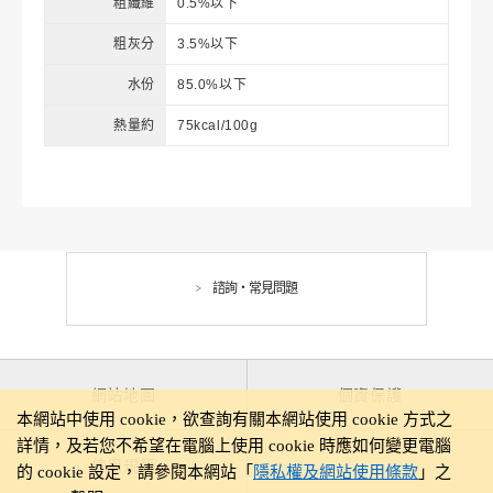
粗纖維
0.5%以下
粗灰分
3.5%以下
水份
85.0%以下
熱量約
75kcal/100g
諮詢・常見問題
網站地圖
個資保護
本網站中使用 cookie，欲查詢有關本網站使用 cookie 方式之
詳情，及若您不希望在電腦上使用 cookie 時應如何變更電腦
使用規範
的 cookie 設定，請參閱本網站「
隱私權及網站使用條款
」之