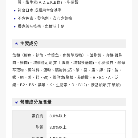
質、維生素(A,D,E,K,B群) 、牛磺酸
符合日本 成貓用主食基準
不含色素、發色劑，安心少負擔
獨家美味技術，魚鮮味十足
主要成分
魚類（鰹魚、鮪魚、竹筴魚、魚類萃取物）、油脂類、肉類(雞胸
肉、雞肉)、增稠穩定劑(加工澱粉、增黏多醣體)、小麥蛋白、酵母
萃取物、調味料、蛋粉、礦物質(鈣、磷、氯、鐵、鉀、鋅、鈉、
錳、銅、碘、鎂、硒)、維他命(膽鹼、菸鹼酸、E、B1、A、泛
酸、B2、B6、葉酸、K、生物素、D、B12)、胺基酸類(牛磺酸)
營養成分及含量
蛋白質
8.0%以上
脂質
3.0%以上