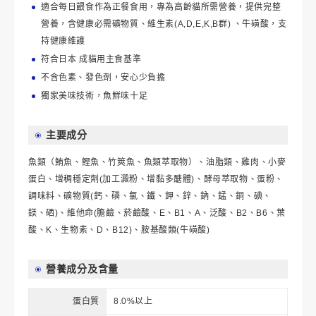
適合每日餵食作為正餐食用，專為高齡貓所需營養，提供完整
營養，含健康必需礦物質、維生素(A,D,E,K,B群) 、牛磺酸，支
持健康維護
符合日本 成貓用主食基準
不含色素、發色劑，安心少負擔
獨家美味技術，魚鮮味十足
主要成分
魚類（鮪魚、鰹魚、竹筴魚、魚類萃取物）、油脂類、雞肉、小麥
蛋白、增稠穩定劑(加工澱粉、增黏多醣體)、酵母萃取物、蛋粉、
調味料、礦物質(鈣、磷、氯、鐵、鉀、鋅、鈉、錳、銅、碘、
鎂、硒)、維他命(膽鹼、菸鹼酸、E、B1、A、泛酸、B2、B6、葉
酸、K、生物素、D、B12)、胺基酸類(牛磺酸)
營養成分及含量
蛋白質
8.0%以上