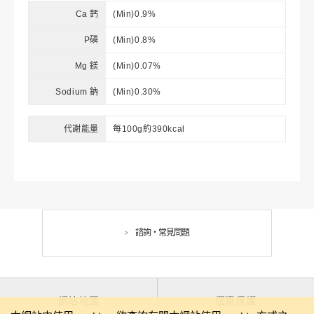
Ca 鈣
(Min)0.9%
P磷
(Min)0.8%
Mg 鎂
(Min)0.07%
Sodium 鈉
(Min)0.30%
代謝能量
每100g約390kcal
諮詢・常見問題
網站地圖
個資保護