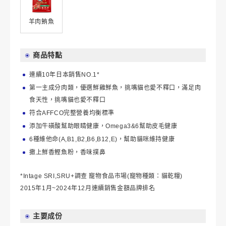
羊肉鮪魚
商品特點
連續10年日本銷售NO.1*
第一主成分肉類，優選鮮雞鮮魚，挑嘴貓也愛不釋口，滿足肉
食天性，挑嘴貓也愛不釋口
符合AFFCO完整營養均衡標準
添加牛磺酸幫助眼睛健康，Omega3&6幫助皮毛健康
6種維他命(A,B1,B2,B6,B12,E)，幫助貓咪維持健康
撒上鮮香鰹魚粉，香味撲鼻
*Intage SRI,SRU+調查 寵物食品市場(寵物種類：貓乾糧)
2015年1月~2024年12月連續銷售金額品牌排名
主要成份