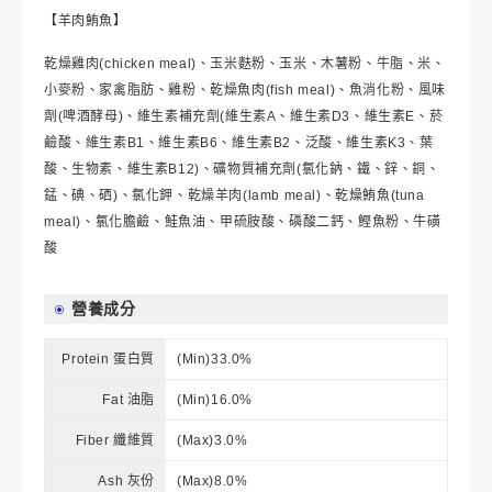
【羊肉鮪魚】
乾燥雞肉(chicken meal)、玉米麩粉、玉米、木薯粉、牛脂、米、
小麥粉、家禽脂肪、雞粉、乾燥魚肉(fish meal)、魚消化粉、風味
劑(啤酒酵母)、維生素補充劑(維生素A、維生素D3、維生素E、菸
鹼酸、維生素B1、維生素B6、維生素B2、泛酸、維生素K3、葉
酸、生物素、維生素B12)、礦物質補充劑(氯化鈉、鐵、鋅、銅、
錳、碘、硒)、氯化鉀、乾燥羊肉(lamb meal)、乾燥鮪魚(tuna
meal)、氯化膽鹼、鮭魚油、甲硫胺酸、磷酸二鈣、鰹魚粉、牛磺
酸
營養成分
Protein 蛋白質
(Min)33.0%
Fat 油脂
(Min)16.0%
Fiber 纖維質
(Max)3.0%
Ash 灰份
(Max)8.0%