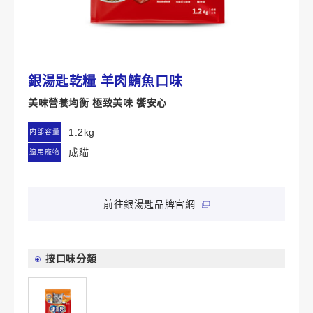
銀湯匙乾糧 羊肉鮪魚口味
美味營養均衡 極致美味 饗安心
1.2kg
内部容量
成貓
適用寵物
前往銀湯匙品牌官網
按口味分類