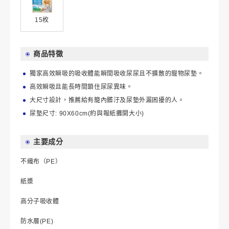
15枚
商品特徵
獨家高效瞬吸的吸收體能瞬間吸收尿尿且不擴散的寵物尿墊。
高效瞬吸且能長時間鎖住尿尿異味。
大尺寸設計，推薦給有籠內髒汙及尿墊外漏困擾的人。
尿墊尺寸: 90X60cm(約與報紙攤開大小)
主要成分
不織布（PE）
紙漿
高分子吸收體
防水層(PE)