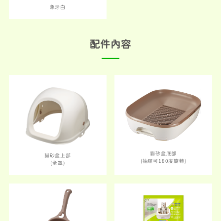
象牙白
配件內容
貓砂盆底部
貓砂盆上部
(抽屜可180度旋轉)
(全罩)