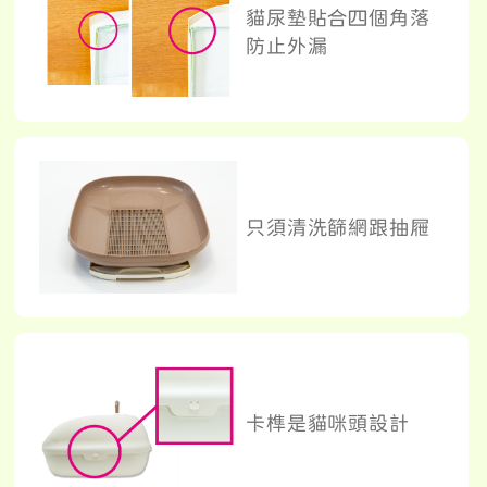
貓尿墊貼合四個角落
防止外漏
只須清洗篩網跟抽屜
卡榫是貓咪頭設計