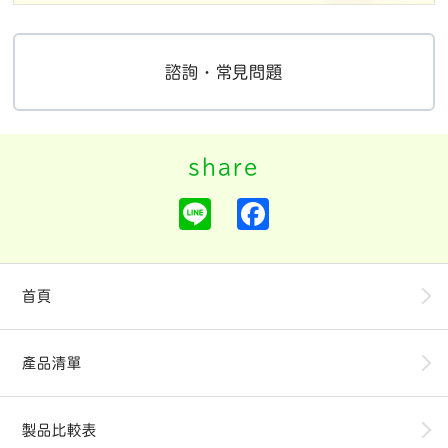
諮詢・常見問題
L
F
i
a
n
c
e
e
b
o
首頁
o
k
產品清單
製品比較表