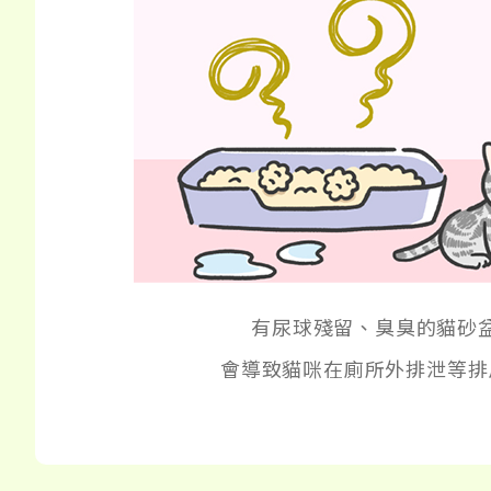
有尿球殘留、臭臭的貓砂
會導致貓咪在廁所外排泄等排