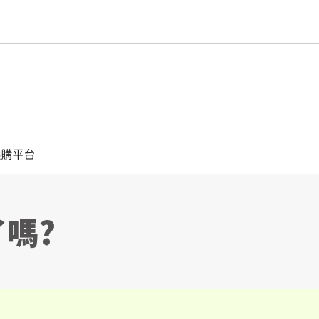
選購平台
嗎?