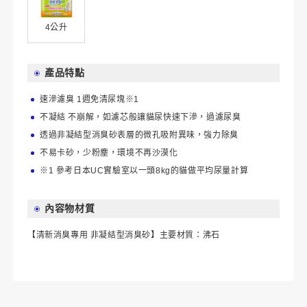
4公升
產品特點
速滲濾臭 1週免清尿塊※1
不凝結 不崩解，如濾芯般讓貓尿快速下滲，過濾尿臭
透過非凝結型消臭砂表層的微孔吸附異味，強力除臭
不易卡砂，少粉塵，環境不再沙漠化
※1 參考日本UC實驗室以一頭8kg的貓做平均尿量計算
內容物材質
【清新消臭專用 非凝結型消臭砂】主要材質：沸石